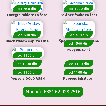
od 450 din
od 1000 din
Lovegra tablete za žene
Sexlove žvake za žene
od 600 din
od 450 din
Black Widow Kapi za žene
Španska Mušica za žene
od 1500 din
Poppers 30ml
od 1100 din
Poppers za žene
od 1100 din
od 1100 din
Poppers PICK ME
Poppers XTREAM
od 1100 din
od 1100 din
Poppers GOLD RUSH
Poppers inhalator
Naruči: +381 62 928 2516