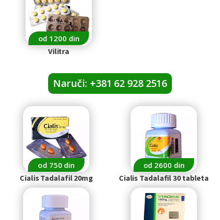
od 1200 din
Vilitra
Naruči: +381 62 928 2516
od 750 din
od 2600 din
Cialis Tadalafil 20mg
Cialis Tadalafil 30 tableta