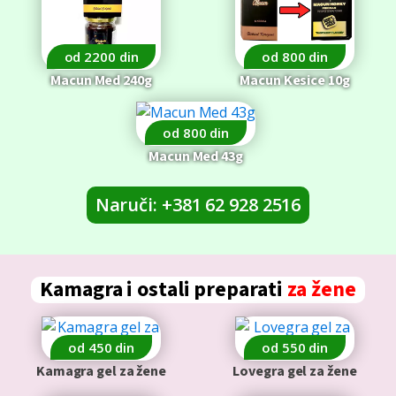
od 2200 din
od 800 din
Macun Med 240g
Macun Kesice 10g
od 800 din
Macun Med 43g
Naruči: +381 62 928 2516
Kamagra i ostali preparati
za žene
od 450 din
od 550 din
Kamagra gel za žene
Lovegra gel za žene