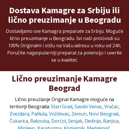
Dostava Kamagre za Srbiju ili
lično preuzimanje u Beogradu
Dostavljamo sve Kamagra preparate za Srbiju. Moguće
lično preuzimanje u Beogradu. Svi naši proizvodi su
100% Originalni i stižu na Vašu adresu u roku od 24h.
Poručite najpopularniji preparat za potenciju i uverite
se u kvalitet.
Lično preuzimanje Kamagre
Beograd
Lično preuzianje Original Kamagre moguće na
teritoriji Beograda:
Stari Grad
,
Savski Venac
,
Vračar
,
Zvezdara
,
Palilula
,
Voždovac
,
Zemun
,
Novi Beograd
,
Čukarica
,
Rakovica
,
Dorćol
,
Senjak
,
Dedinje
,
Banjica
,
Mirijevo
,
Karaburma
,
Konjarnik
,
Medaković
,