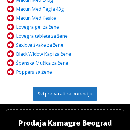
Macun Med Tegla 43g
Macun Med Kesice
Lovegra gel za žene
Lovegra tablete za žene
Sexlove žvake za žene
Black Widow Kapi za žene
Španska Mušica za žene
Poppers za žene
Svi preparati za potenciju
Prodaja Kamagre Beograd