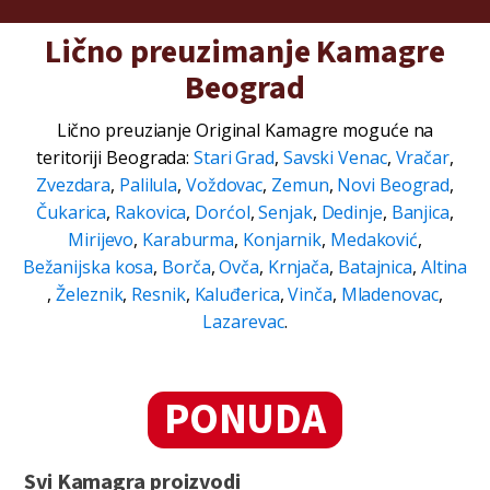
Lično preuzimanje Kamagre
Beograd
Lično preuzianje Original Kamagre moguće na
teritoriji Beograda:
Stari Grad
,
Savski Venac
,
Vračar
,
Zvezdara
,
Palilula
,
Voždovac
,
Zemun
,
Novi Beograd
,
Čukarica
,
Rakovica
,
Dorćol
,
Senjak
,
Dedinje
,
Banjica
,
Mirijevo
,
Karaburma
,
Konjarnik
,
Medaković
,
Bežanijska kosa
,
Borča
,
Ovča
,
Krnjača
,
Batajnica
,
Altina
,
Železnik
,
Resnik
,
Kaluđerica
,
Vinča
,
Mladenovac
,
Lazarevac
.
PONUDA
Svi Kamagra proizvodi