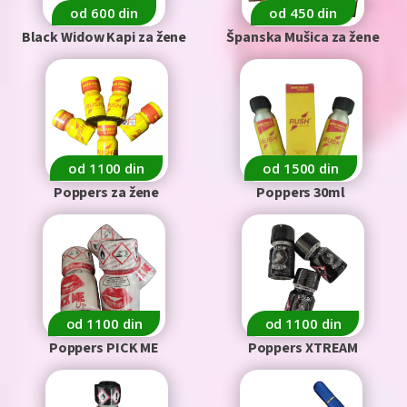
od 600 din
od 450 din
Black Widow Kapi za žene
Španska Mušica za žene
od 1100 din
od 1500 din
Poppers za žene
Poppers 30ml
od 1100 din
od 1100 din
Poppers PICK ME
Poppers XTREAM