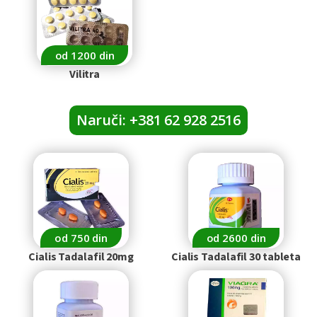
od 1200 din
Vilitra
Naruči: +381 62 928 2516
od 750 din
od 2600 din
Cialis Tadalafil 20mg
Cialis Tadalafil 30 tableta