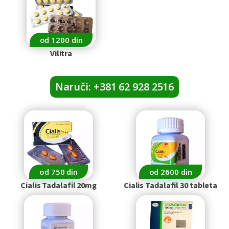
od 1200 din
Vilitra
Naruči: +381 62 928 2516
od 750 din
od 2600 din
Cialis Tadalafil 20mg
Cialis Tadalafil 30 tableta