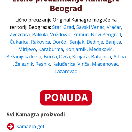
Beograd
Lično preuzianje Original Kamagre moguće na
teritoriji Beograda:
Stari Grad
,
Savski Venac
,
Vračar
,
Zvezdara
,
Palilula
,
Voždovac
,
Zemun
,
Novi Beograd
,
Čukarica
,
Rakovica
,
Dorćol
,
Senjak
,
Dedinje
,
Banjica
,
Mirijevo
,
Karaburma
,
Konjarnik
,
Medaković
,
Bežanijska kosa
,
Borča
,
Ovča
,
Krnjača
,
Batajnica
,
Altina
,
Železnik
,
Resnik
,
Kaluđerica
,
Vinča
,
Mladenovac
,
Lazarevac
.
PONUDA
Svi Kamagra proizvodi
Kamagra gel