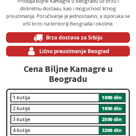
Prodaja Biljne Kamagre u Beogradu uz brzu i
diskretnu dostavu, kao i mogućnost ličnog
preuzimanja. Poručivanje je jednostavno, a isporuka se
vrši brzo na teritoriji Beograda i okoline.
Brza dostava za Srbiju
Lično preuzimanje Beograd
Cena Biljne Kamagre u
Beogradu
1 kutija
1000 din
2 kutije
1800 din
3 kutije
2500 din
4 kutije
3200 din