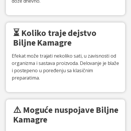
doze dnevno.
⏳ Koliko traje dejstvo
Biljne Kamagre
Efekat može trajati nekoliko sati, u zavisnosti od
organizma i sastava proizvoda. Delovanje je blaže
i postepeno u poređenju sa klasičnim
preparatima.
⚠️ Moguće nuspojave Biljne
Kamagre