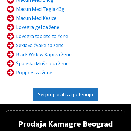
Macun Med Tegla 43g
Macun Med Kesice
Lovegra gel za žene
Lovegra tablete za žene
Sexlove žvake za žene
Black Widow Kapi za žene
Španska Mušica za žene
Poppers za žene
Svi preparati za potenciju
Prodaja Kamagre Beograd