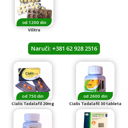
od 1200 din
Vilitra
Naruči: +381 62 928 2516
od 750 din
od 2600 din
Cialis Tadalafil 20mg
Cialis Tadalafil 30 tableta