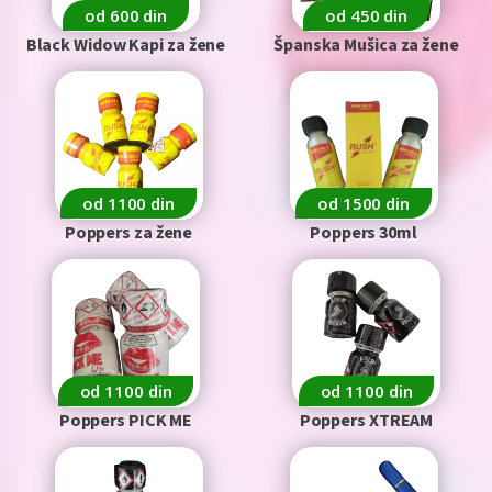
od 600 din
od 450 din
Black Widow Kapi za žene
Španska Mušica za žene
od 1100 din
od 1500 din
Poppers za žene
Poppers 30ml
od 1100 din
od 1100 din
Poppers PICK ME
Poppers XTREAM