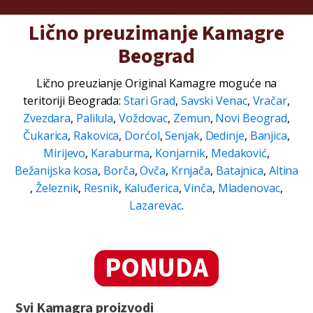
Lično preuzimanje Kamagre
Beograd
Lično preuzianje Original Kamagre moguće na
teritoriji Beograda:
Stari Grad
,
Savski Venac
,
Vračar
,
Zvezdara
,
Palilula
,
Voždovac
,
Zemun
,
Novi Beograd
,
Čukarica
,
Rakovica
,
Dorćol
,
Senjak
,
Dedinje
,
Banjica
,
Mirijevo
,
Karaburma
,
Konjarnik
,
Medaković
,
Bežanijska kosa
,
Borča
,
Ovča
,
Krnjača
,
Batajnica
,
Altina
,
Železnik
,
Resnik
,
Kaluđerica
,
Vinča
,
Mladenovac
,
Lazarevac
.
PONUDA
Svi Kamagra proizvodi