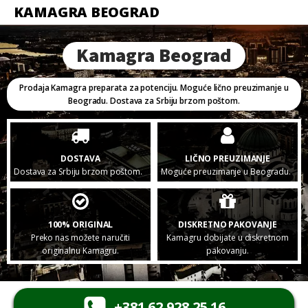
KAMAGRA BEOGRAD
Kamagra Beograd
Prodaja Kamagra preparata za potenciju. Moguće lično preuzimanje u
Beogradu. Dostava za Srbiju brzom poštom.
DOSTAVA
LIČNO PREUZIMANJE
Dostava za Srbiju brzom poštom.
Moguće preuzimanje u Beogradu.
100% ORIGINAL
DISKRETNO PAKOVANJE
Preko nas možete naručiti
Kamagru dobijate u diskretnom
originalnu Kamagru.
pakovanju.
+381 62 928 25 16