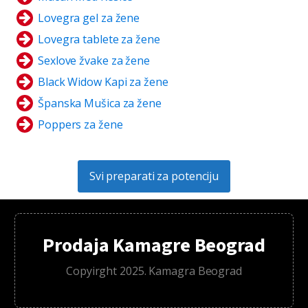
Lovegra gel za žene
Lovegra tablete za žene
Sexlove žvake za žene
Black Widow Kapi za žene
Španska Mušica za žene
Poppers za žene
Svi preparati za potenciju
Prodaja Kamagre Beograd
Copyirght 2025. Kamagra Beograd